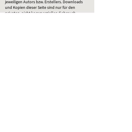
jeweiligen Autors bzw. Erstellers. Downloads
und Kopien dieser Seite sind nur für den
privaten, nicht kommerziellen Gebrauch
gestattet.
Soweit die Inhalte auf dieser Seite nicht vom
Betreiber erstellt wurden, werden die
Urheberrechte Dritter beachtet.
Insbesondere werden Inhalte Dritter als
solche gekennzeichnet. Sollten Sie trotzdem
auf eine Urheberrechtsverletzung
aufmerksam werden, bitten wir um einen
entsprechenden Hinweis. Bei
Bekanntwerden von Rechtsverletzungen
werden wir derartige Inhalte umgehend
entfernen.
Alle Preise verstehen sich zzgl. 19 %
Umsatzsteuer.
Jetzt online buchen