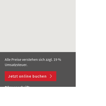
Alle Preise verstehen sich zzgl. 19 %
Umsatzsteuer.
Jetzt online buchen
Büroanschrift:
co:working area GmbH
Viehmarktplatz 3